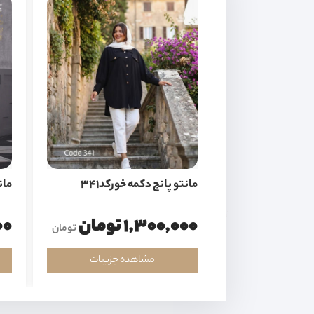
مانتو پانچ دکمه خورکد341
مان
1,300,000 تومان
000
تومان
مشاهده جزییات