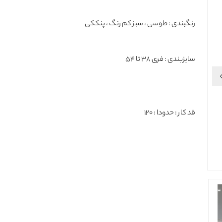
رنگبندی : طوسی ، سبز کم رنگ ، پنککی
سایزبندی : فری 38 تا 54
قد کار : حدودا : 120