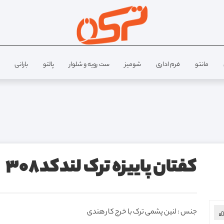
مانتو
فرم اداری
شومیز
ست رویه و شلوار
پالتو
بارانی
کفتان پاییزه ترک لندکد308
جنس : لنین پشمی ترک با خرج کار هندی