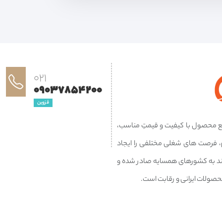
021
09037854200
قزوین
وزیع محصول با کیفیت و قیمتِ مناسب،
م، فرصت های شغلی مختلفی را ایجاد
َند به کشورهای همسایه صادر شده و
حصولات ایرانی و رقابت است.