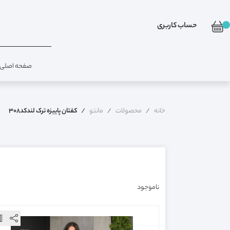
حساب کاربری
صفحه اصلی
خانه
محصولات
مانتو
کفتان پاییزه ترک لندکد308
ناموجود